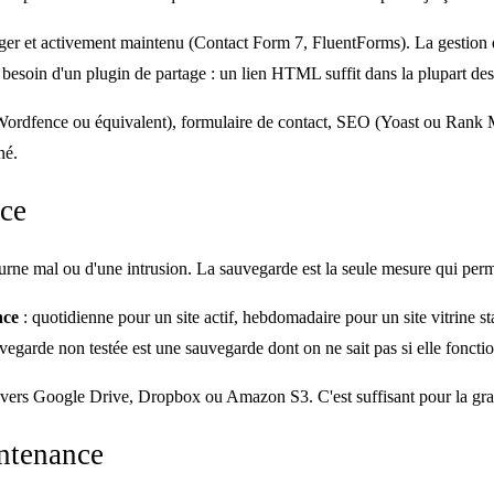
léger et activement maintenu (Contact Form 7, FluentForms). La gestion
besoin d'un plugin de partage : un lien HTML suffit dans la plupart des
é (Wordfence ou équivalent), formulaire de contact, SEO (Yoast ou Rank
né.
nce
ourne mal ou d'une intrusion. La sauvegarde est la seule mesure qui perm
nce
: quotidienne pour un site actif, hebdomadaire pour un site vitrine st
vegarde non testée est une sauvegarde dont on ne sait pas si elle foncti
vers Google Drive, Dropbox ou Amazon S3. C'est suffisant pour la gran
intenance