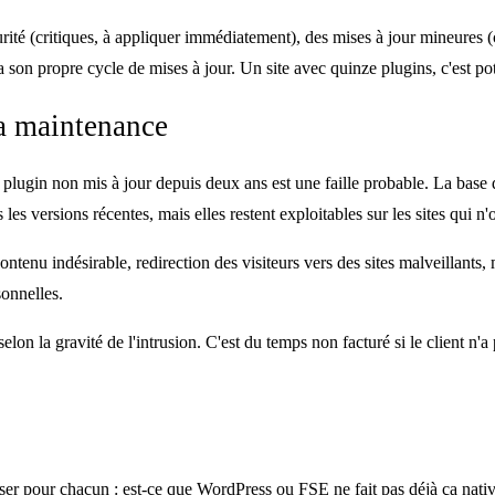
urité (critiques, à appliquer immédiatement), des mises à jour mineures 
son propre cycle de mises à jour. Un site avec quinze plugins, c'est pot
la maintenance
n plugin non mis à jour depuis deux ans est une faille probable. La base
s versions récentes, mais elles restent exploitables sur les sites qui n'on
ontenu indésirable, redirection des visiteurs vers des sites malveillants
sonnelles.
 selon la gravité de l'intrusion. C'est du temps non facturé si le client n
oser pour chacun : est-ce que WordPress ou FSE ne fait pas déjà ça nati